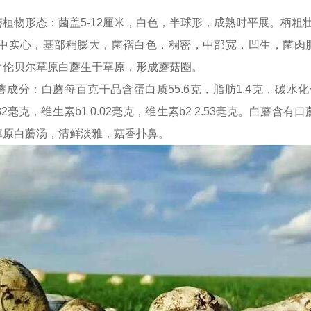
形态：菌盖5-12厘米，白色，半球形，成熟时平展。柄粗壮，
白色，中实心，基部稍膨大，菌褶白色，稠密，中部宽，凹生，菌
呼伦贝尔草原白蘑生于草原，形成蘑菇圈。
：白蘑每百克干品含蛋白质55.6克，脂肪1.4克，碳水化合物
2毫克，维生素b1 0.02毫克，维生素b2 2.53毫克。白蘑含有
草原白蘑汤，清鲜淡雅，菇香扑鼻。