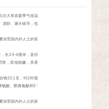
贝尔大草原夏季气候温
、溜炒、涮火锅等，也
蘑深受国内外人士的喜
长3.5~6厘米，直径
肉肥厚，质地细嫩，具香
23.1克，钙100毫
口蘑氨酸、鹅膏氨酸和5`-
蘑深受国内外人士的喜