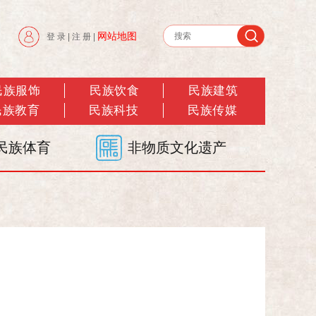
网站地图
登 录
|
注 册
|
民族服饰
民族饮食
民族建筑
民族教育
民族科技
民族传媒
民族体育
非物质文化遗产