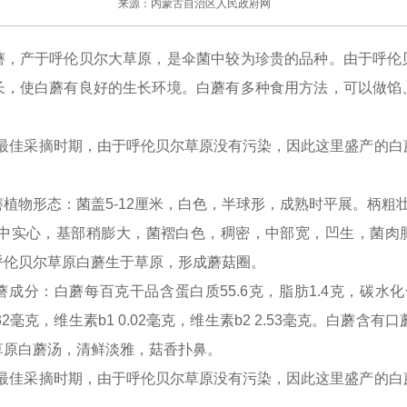
来源：内蒙古自治区人民政府网
产于呼伦贝尔大草原，是伞菌中较为珍贵的品种。由于呼伦
长，使白蘑有良好的生长环境。白蘑有多种食用方法，可以做馅
最佳采摘时期，由于呼伦贝尔草原没有污染，因此这里盛产的白
形态：菌盖5-12厘米，白色，半球形，成熟时平展。柄粗壮，
白色，中实心，基部稍膨大，菌褶白色，稠密，中部宽，凹生，菌
呼伦贝尔草原白蘑生于草原，形成蘑菇圈。
：白蘑每百克干品含蛋白质55.6克，脂肪1.4克，碳水化合物
2毫克，维生素b1 0.02毫克，维生素b2 2.53毫克。白蘑含有
草原白蘑汤，清鲜淡雅，菇香扑鼻。
最佳采摘时期，由于呼伦贝尔草原没有污染，因此这里盛产的白