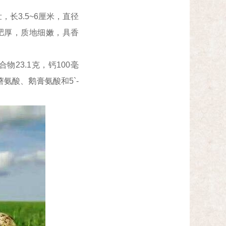
长3.5~6厘米，直径
肉肥厚，质地细嫩，具香
23.1克，钙100毫
口蘑氨酸、鹅膏氨酸和5`-