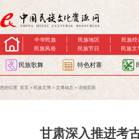
中华民族
民族地区
民族经
民族风俗
民族节日
民族文
民族歌舞
特色村寨
您的位置:
首页
>
民族文博
>
文博动态
> 详细页面
甘肃深入推进考古