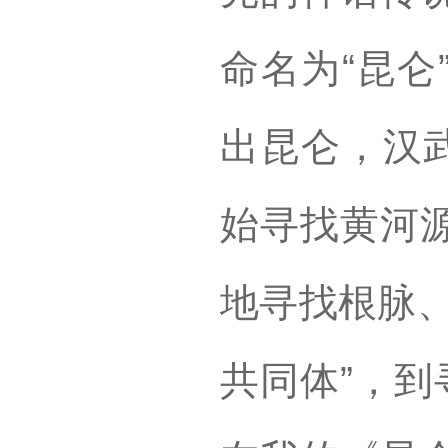
命名为“昆仑
出昆仑，汉武
始寻找黄河
地寻找根脉、
共同体”，到