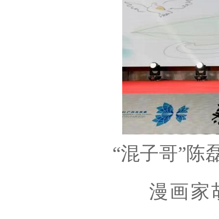
“混子哥”陈
漫画家胡