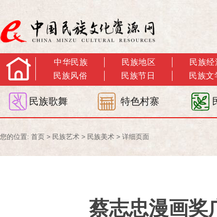
中华民族
民族地区
民族经
民族风俗
民族节日
民族文
民族歌舞
特色村寨
您的位置:
首页
>
民族艺术
>
民族美术
> 详细页面
蔡志忠漫画奖