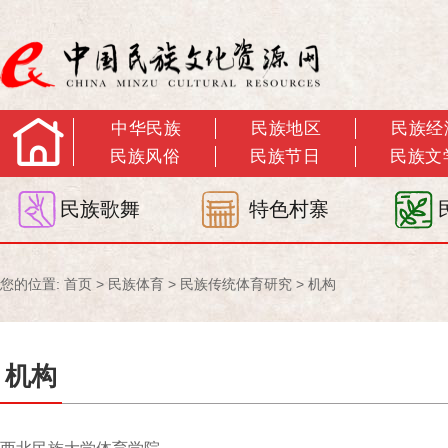
中华民族
民族地区
民族经
民族风俗
民族节日
民族文
民族歌舞
特色村寨
您的位置:
首页
>
民族体育
>
民族传统体育研究
>
机构
机构