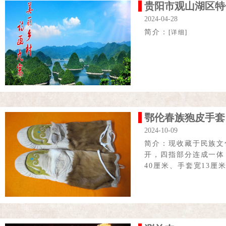
贵阳市观山湖区特
2024-04-28
简介：
[详细]
鄂伦春族狍皮手套
2024-10-09
简介：现收藏于民族文
开，四指部分连成一体
40厘米、手套宽13