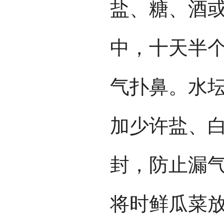
盐、糖、酒
中，十天半
气扑鼻。水
加少许盐、
封，防止漏
将时鲜瓜菜