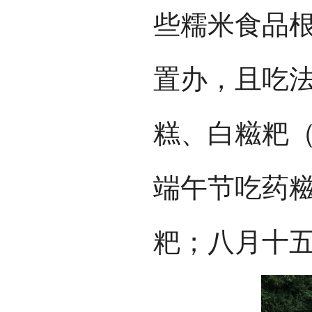
些糯米食品
置办，且吃
糕、白糍粑
端午节吃药
粑；八月十