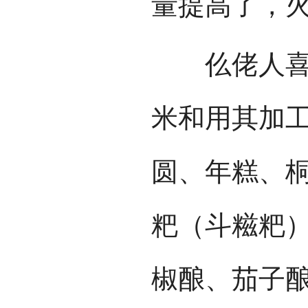
量提高了，
仫佬人喜欢
米和用其加
圆、年糕、
粑（斗糍粑
椒酿、茄子酿