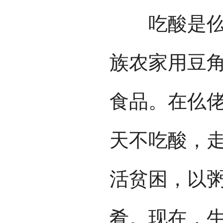
吃酸是仫佬
族农家用豆
食品。在仫佬
天不吃酸，走
活贫困，以
肴。现在，