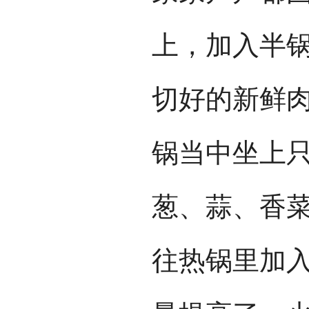
上，加入半
切好的新鲜
锅当中坐上
葱、蒜、香
往热锅里加