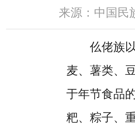
来源：中国民
仫佬族以稻
麦、薯类、
于年节食品
粑、粽子、