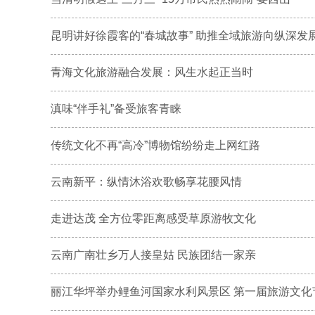
昆明讲好徐霞客的“春城故事” 助推全域旅游向纵深发
青海文化旅游融合发展：风生水起正当时
滇味“伴手礼”备受旅客青睐
传统文化不再“高冷”博物馆纷纷走上网红路
云南新平：纵情沐浴欢歌畅享花腰风情
走进达茂 全方位零距离感受草原游牧文化
云南广南壮乡万人接皇姑 民族团结一家亲
丽江华坪举办鲤鱼河国家水利风景区 第一届旅游文化