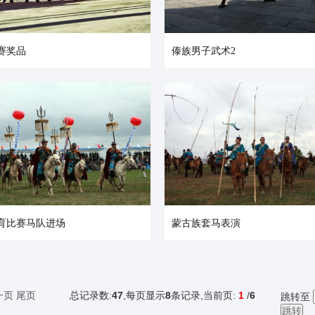
赛奖品
傣族男子武术2
育比赛马队进场
蒙古族套马表演
一页
尾页
总记录数:
47
,每页显示
8
条记录,当前页:
1
/
6
跳转至