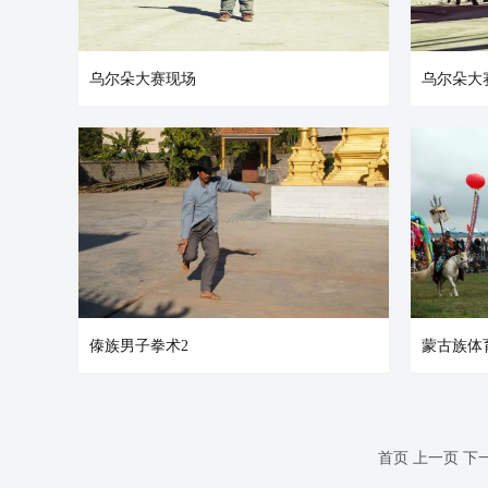
乌尔朵大赛现场
乌尔朵大
傣族男子拳术2
蒙古族体
首页
上一页
下