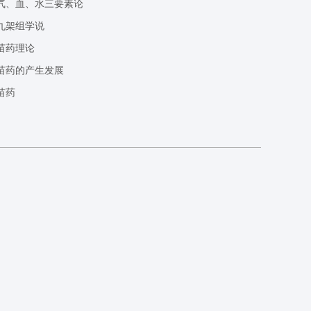
气、血、水三要素论
九架组学说
苗药理论
苗药的产生发展
苗药