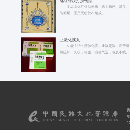
远红外跌打损伤贴
本品由远红外纳米粉、烯土磁粉、基质、
防粘层、医用无纺胶布组成。
止嗽化痰丸
功能主治：清肺化痰，止咳定喘。用于痰
热阻肺，久咳，咯血，痰喘气逆，喘息不眠。
1