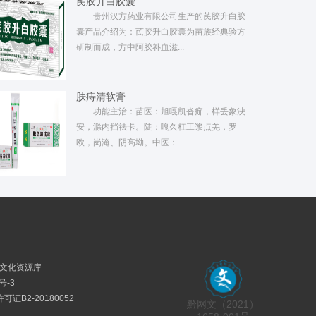
芪胶升白胶囊
贵州汉方药业有限公司生产的芪胶升白胶
囊产品介绍为：芪胶升白胶囊为苗族经典验方
研制而成，方中阿胶补血滋...
肤痔清软膏
功能主治：苗医：旭嘎凯沓痂，样丢象泱
安，滁内挡祛卡。陡：嘎久杠工浆点羌，罗
欧，岗淹、阴高坳。中医： ...
民族文化资源库
号-3
证B2-20180052
黔网文（2021）