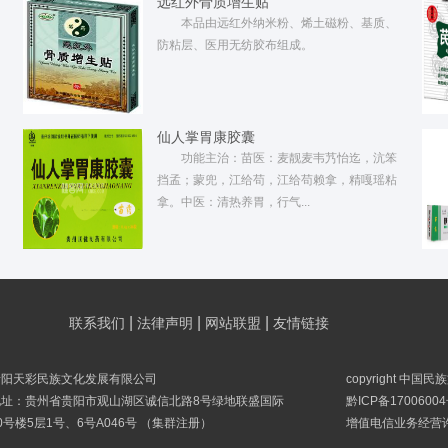
远红外骨质增生贴
本品由远红外纳米粉、烯土磁粉、基质、
防粘层、医用无纺胶布组成。
仙人掌胃康胶囊
功能主治：苗医：麦靓麦韦艿怡迄，沆笨
挡孟；蒙兜，江给苟，江给苟赖拿，精嘎瑶粘
拿。中医：清热养胃，行气...
|
|
|
联系我们
法律声明
网站联盟
友情链接
贵阳天彩民族文化发展有限公司
copyright 中国
地址：贵州省贵阳市观山湖区诚信北路8号绿地联盛国际
黔ICP备17006004
0号楼5层1号、6号A046号 （集群注册）
增值电信业务经营许可