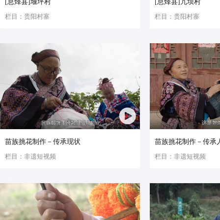
[息烽县]堰坪村
[息烽县]冗坝村
栏目：贵阳村寨
栏目：贵阳村寨
苗族挑花制作－传承现状
苗族挑花制作－传承
栏目：非遗短视频
栏目：非遗短视频