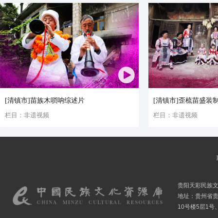
[清镇市]苗族木唢呐综述片
[清镇市]歪梳苗盛装
栏目：非遗视频
栏目：非遗视频
贵阳天彩民族
地址：贵州省贵
10号楼5层1号