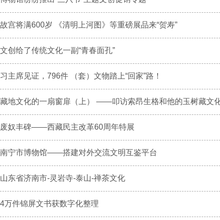
故宫将满600岁 《清明上河图》等重磅展品来“贺寿”
文创给了传统文化一副“青春面孔”
习主席见证，796件 （套）文物踏上“回家”路！
藏地文化的一扇窗扉（上） ——叩访索昂生格和他的玉树藏文化民
废奴丰碑——西藏民主改革60周年特展
南宁市博物馆——搭建对外交流文明互鉴平台
山东省济南市-灵岩寺-泰山-禅茶文化
4万件锦屏文书获数字化整理