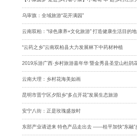
乌审旗：全域旅游“花开满园”
云南双柏：“绿色康养+文化旅游” 打造健康生活目的地
“云药之乡”云南双柏县大力发展林下中药材种植
2019乐游广西·乡村旅游嘉年华 暨金秀县圣堂山杜鹃花
云南大理：乡村花海美如画
昆明市晋宁区夕阳乡“多点开花”发展生态旅游
安宁八街：正是玫瑰盛放时
东部产业请进来 特色产品走出去 ——桂平加快“东融