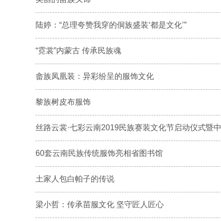
陆婷：“总理夸赞我穿的侗族盛装‘都是文化’”
“霓裳”内蒙古 传承民族魂
畲族凤凰装：异彩纷呈的服饰文化
黎族树皮布服饰
丝路云裳·七彩云南2019民族赛装文化节启动仪式暨中国
60套云南民族传统服饰亮相省图书馆
土家人包白帕子的传说
梁小哲：传承苗服文化 坚守匠人匠心