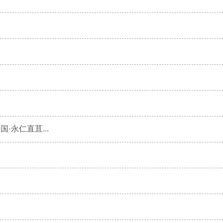
·永仁直苴...