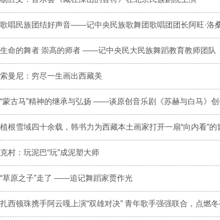
歌唱民族团结好声音——记中央民族歌舞团歌唱团团长阿旺·洛桑顿
生命的舞者 崇高的师者 ——记中央民大民族舞蹈教育教师团队
索曼尼：穷尽一生画出西藏美
“蒙古马”精神的继承与弘扬 ——谈原创音乐剧《苏赫与白马》创作.
植根雪域四十余载，韩书力为西藏本土画家打开一扇“向内看”的窗.
克村：玩泥巴“玩”成泥塑大师
“草原之子”走了 ——追记舞蹈家贾作光
扎西顿珠携手阿云嘎上演“双雄对决” 青年歌手强强联合，点燃冬夜.