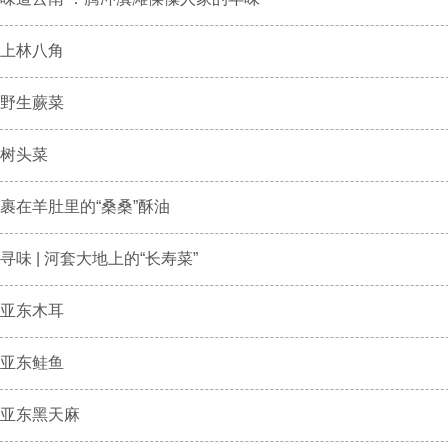
上林八角
野生蕨菜
树头菜
裹在羊肚里的“桑桑”酥油
寻味 | 河套大地上的“长寿菜”
亚东木耳
亚东鲑鱼
亚东黑天麻