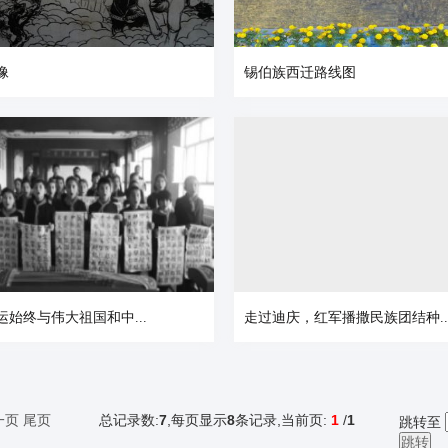
像
锡伯族西迁路线图
运始终与伟大祖国和中...
走过迪庆，红军播撒民族团结种..
一页
尾页
总记录数:
7
,每页显示
8
条记录,当前页:
1
/
1
跳转至