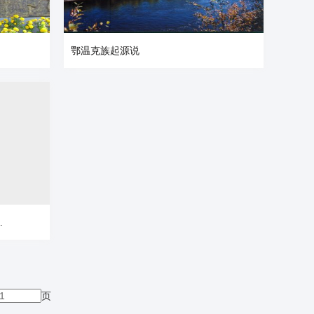
鄂温克族起源说
.
页