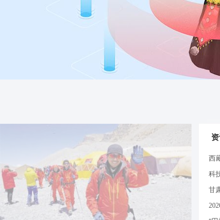
资
西
科
甘
2