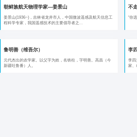
朝鲜族航天物理学家—姜景山
不走
姜景山(1936~)，吉林省龙井市人，中国微波遥感及航天信息工
“你
程科学专家，我国遥感技术的主要倡导者之...
鲁明善（维吾尔）
李
元代杰出的农学家。以父字为姓，名铁柱，字明善。高昌（今
李四
新疆吐鲁番）人。
家、