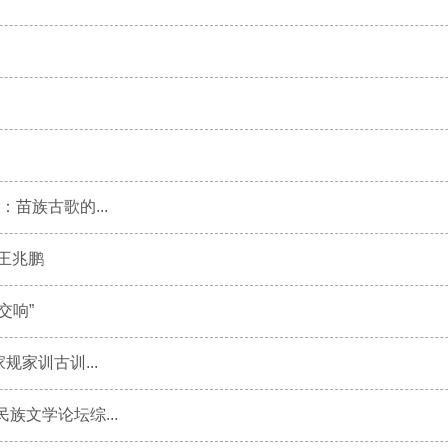
苗族古歌的...
王兆鹏
交响”
规家训古训...
族文学论坛综...