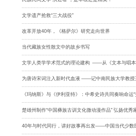
文学遗产抢救“三大战役”
改革开放40年，《格萨尔》研究走向世界
当代藏族女性散文中的故乡书写
文学人类学学术范式的理论建构 ——从《文本与唱本：
为唐诗宋词注入新时代血液 ——记中南民族大学教授
《玛纳斯》与《伊利亚特》：中希史诗共同奏响命运“
楚雄州制作“中国彝族古训文化微动漫作品” 弘扬优秀家
40年与时代同行，讲好故事再出发——中国当代少数民