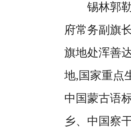
锡林郭勒盟
府常务副旗长
旗地处浑善达
地,国家重点
中国蒙古语
乡、中国察