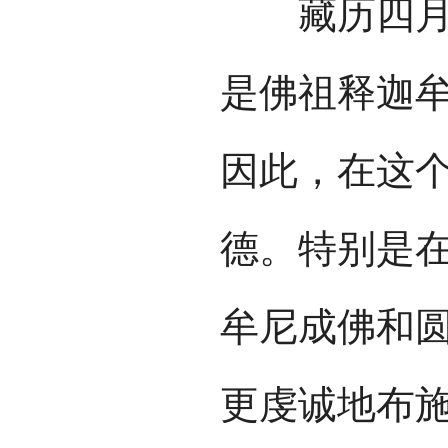
藏历四月是
是佛祖释迦
因此，在这
德。特别是
牟尼成佛和
更虔诚地布