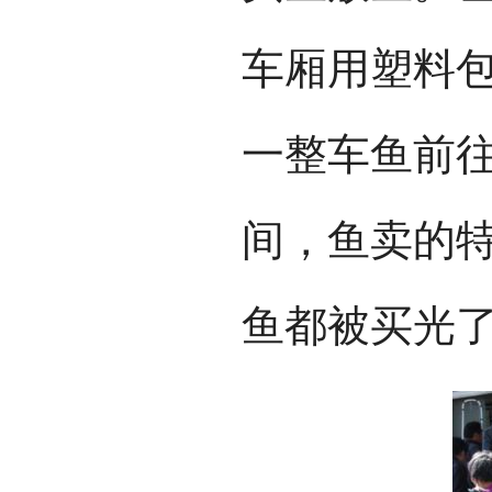
车厢用塑料
一整车鱼前往
间，鱼卖的
鱼都被买光了