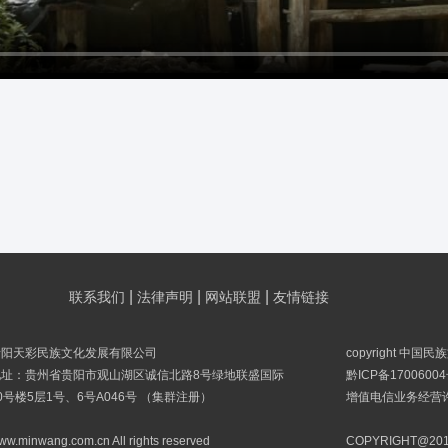
|
|
|
联系我们
法律声明
网站联盟
友情链接
贵阳天彩民族文化发展有限公司
copyright 中国
地址：贵州省贵阳市观山湖区诚信北路8号绿地联盛国际
黔ICP备17006004
0号楼5层1号、6号A046号 （集群注册）
增值电信业务经营许可
ww.minwang.com.cn All rights reserved
COPYRIGHT@