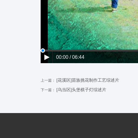
00:00 / 06:44
[花溪区]苗族挑花制作工艺综述片
上一篇：
[乌当区]头堡棋子灯综述片
下一篇：