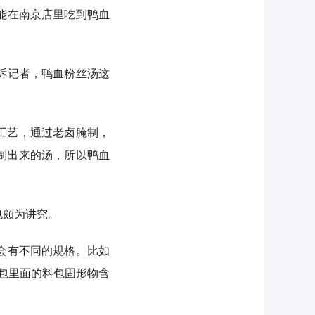
能在南京店里吃到鸭血
诉记者，鸭血粉丝汤这
工艺，通过老卤腌制，
熬制出来的汤，所以鸭血
也颇为讲究。
会有不同的规格。比如
肠包里面的料包固形物含