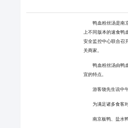
鸭血粉丝汤是南京传
上不同版本的速食鸭
安全监控中心联合召
关商家。
鸭血粉丝汤由鸭血、
宜的特点。
游客饶先生说中午吃
为满足诸多食客对这
南京板鸭、盐水鸭制