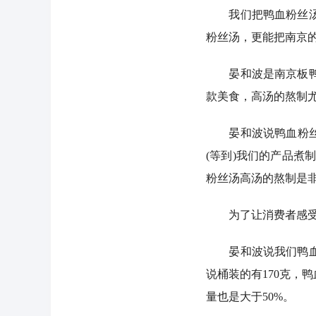
我们把鸭血粉丝汤这
粉丝汤，更能把南京
晏和波是南京板鸭、
款美食，高汤的熬制
晏和波说鸭血粉丝汤
(等到)我们的产品煮
粉丝汤高汤的熬制是
为了让消费者感受到
晏和波说我们鸭血粉
说桶装的有170克，
量也是大于50%。