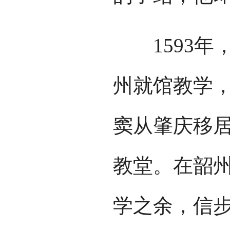
1593年
州就馆教学，
窦从肇庆移
教堂。在韶
学之余，信