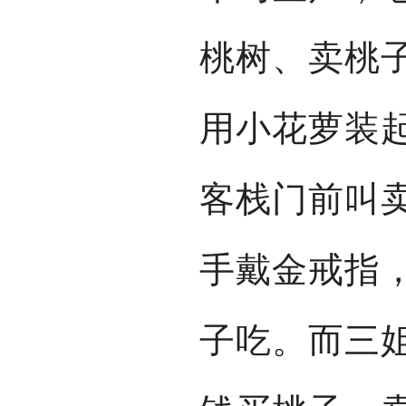
桃树、卖桃
用小花萝装
客栈门前叫
手戴金戒指
子吃。而三