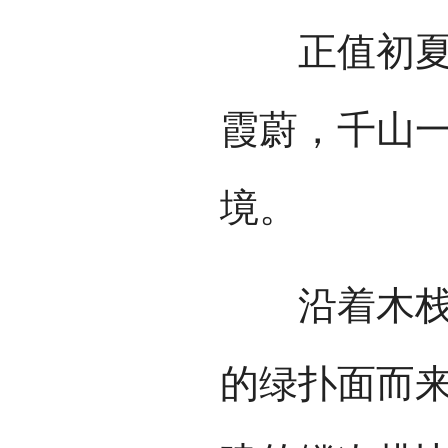
正值初夏季
霞蔚，千山
境。
沿着木栈道
的绿扑面而