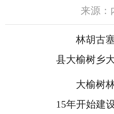
来源：
林胡古塞坐
县大榆树乡
大榆树林胡
15年开始建