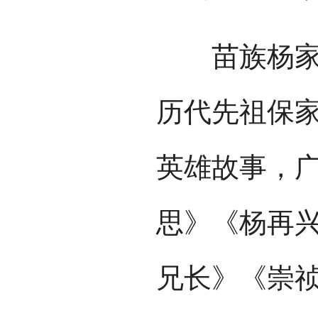
苗族杨家将
历代先祖保
英雄故事，
思》《杨再
兄长》《崇