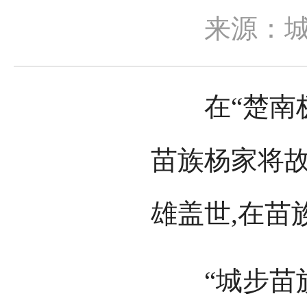
来源：
在“楚南极
苗族杨家将故
雄盖世,在苗
“城步苗族