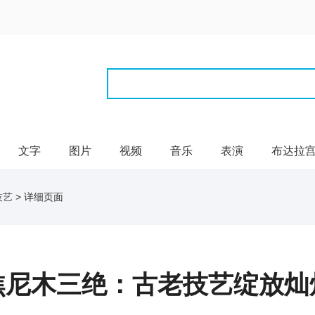
文字
图片
视频
音乐
表演
布达拉
技艺
> 详细页面
焦尼木三绝：古老技艺绽放灿