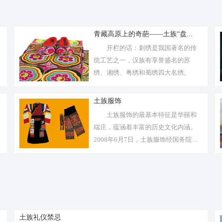
青藏高原上的奇葩——土族“盘...
开栏的话：刺绣是我国著名的传
统工艺之一，汉族有享誉盛名的苏
绣、湘绣、粤绣和蜀绣四大名绣。
土族服饰
土族服饰的最基本特征是华丽和
端庄，蕴涵着丰富的历史文化内涵。
2008年6月7日，土族服饰经国务院批
准...
土族礼仪禁忌