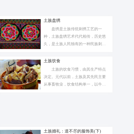
土族盘绣
盘绣是土族传统刺绣工艺的一
种，土族盘绣艺术代代相传，历史悠
久，是土族人民独有的一种民族刺绣
工艺。
土族饮食
土族的饮食习惯，由其生产特点
决定。元代以前，土族及其先民主要
从事畜牧业，饮食结构单一，以牛羊
肉、奶制...
土族婚礼：道不尽的服饰美(下)