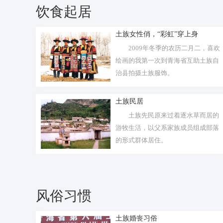
饮食起居
土族女性俏，“彩虹”穿上身
2009年冬季的农历二月二，喜欢
绘画的我第一次到青海省互助土族自
治县拍摄土族服饰。
土族民居
土族先民原来过着逐水草而居的
游牧生活，以父系家族成员组成部落
的形式群体居住。
风俗习惯
土族婚丧习俗