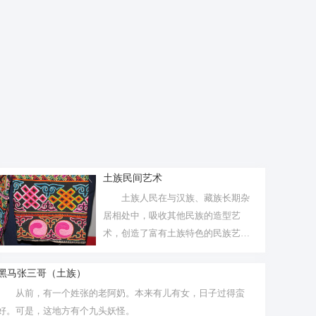
土族民间艺术
土族人民在与汉族、藏族长期杂
居相处中，吸收其他民族的造型艺
术，创造了富有土族特色的民族艺
术，尤以热贡...
黑马张三哥（土族）
从前，有一个姓张的老阿奶。本来有儿有女，日子过得蛮
好。可是，这地方有个九头妖怪。