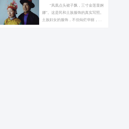
“凤凰点头裙子飘，三寸金莲显婀
娜”。这是民和土族服饰的真实写照。
土族妇女的服饰，不但灿烂华丽，其
刺绣...