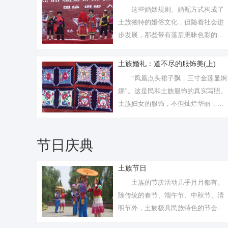
这些婚姻规则、婚配方式构成了
土族独特的婚俗文化，但随着社会进
步发展，那些带有落后愚昧色彩的婚
俗正逐步...
土族婚礼：道不尽的服饰美(上)
“凤凰点头裙子飘，三寸金莲显婀
娜”。这是民和土族服饰的真实写照。
土族妇女的服饰，不但灿烂华丽，其
刺绣...
节日庆典
土族节日
土族的节庆活动几乎月月都有。
除传统的春节、端午节、中秋节、清
明节外，土族极具民族特色的节会还
有纳顿节...