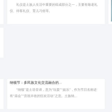
礼仪是土族人生活中重要的组成部分之一，主要有敬老礼
仪、待客礼仪、育儿习俗等。
纳顿节：多民族文化交流融合的...
“纳顿”是土语音译，意为“玩耍”“娱乐”，作为节日名称还
有“庙会”“庆祝丰收的狂欢活动”之意。土族纳...