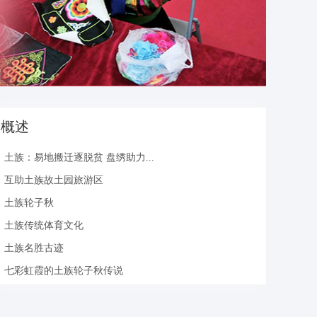
概述
土族：易地搬迁逐脱贫 盘绣助力...
互助土族故土园旅游区
土族轮子秋
土族传统体育文化
土族名胜古迹
七彩虹霞的土族轮子秋传说