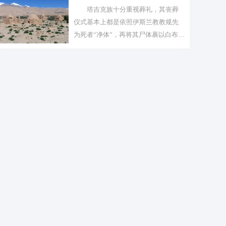
塔吉克族十分重视葬礼，其丧葬
仪式基本上都是依照伊斯兰教教规先
为死者“净体”，再将其尸体裹以白布，
并盖...