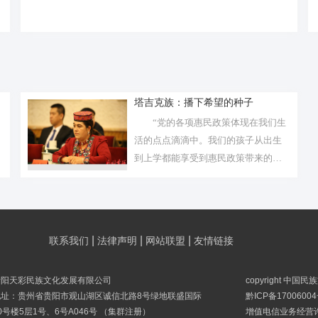
塔吉克族：播下希望的种子
“党的各项惠民政策体现在我们生
活的点点滴滴中。我们的孩子从出生
到上学都能享受到惠民政策带来的实
惠。
|
|
|
联系我们
法律声明
网站联盟
友情链接
贵阳天彩民族文化发展有限公司
copyright 中国
地址：贵州省贵阳市观山湖区诚信北路8号绿地联盛国际
黔ICP备17006004
0号楼5层1号、6号A046号 （集群注册）
增值电信业务经营许可