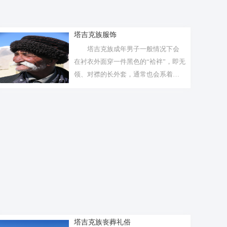
塔吉克族服饰
塔吉克族成年男子一般情况下会
在衬衣外面穿一件黑色的“袷袢”，即无
领、对襟的长外套，通常也会系着绣
花的...
塔吉克族丧葬礼俗