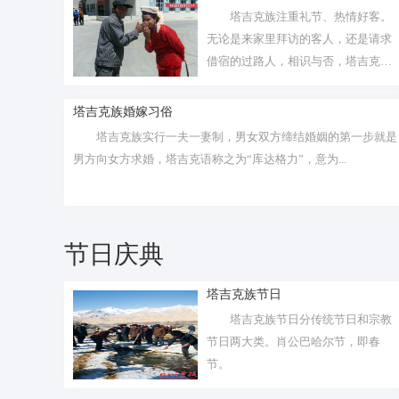
塔吉克族注重礼节、热情好客。
无论是来家里拜访的客人，还是请求
借宿的过路人，相识与否，塔吉克族
人民都会...
塔吉克族婚嫁习俗
塔吉克族实行一夫一妻制，男女双方缔结婚姻的第一步就是
男方向女方求婚，塔吉克语称之为“库达格力”，意为...
节日庆典
塔吉克族节日
塔吉克族节日分传统节日和宗教
节日两大类。肖公巴哈尔节，即春
节。