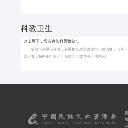
科教卫生
冰山脚下，塔吉克族村民收获“...
随着气候逐渐变暖，新疆帕米尔高原冰雪开始消融，小草开
始泛青，杨柳正吐新芽。海拔7546米的慕士塔格冰...
1