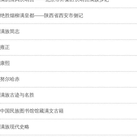
绝胜烟柳满皇都——陕西省西安市侧记
满族简志
雍正
康熙
努尔哈赤
满族古迹与名胜
中国民族图书馆馆藏满文古籍
满族现代史略