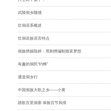
武陵侗乡随感
壮侗语系概述
壮侗语族语言特点
侗族绣娘陆婷：用刺绣编制致富梦想
有趣的侗民“钓蜂”
通道侗乡行
中国侗族大歌之乡——小黄
踏歌百里侗寨 体验百节风情