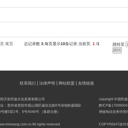
页
尾页
总记录数:
3
,每页显示
10
条记录,当前页:
1
/
1
跳转至
|
|
|
联系我们
法律声明
网站联盟
友情链接
贵阳天彩民族文化发展有限公司
copyright 中国
地址：贵州省贵阳市观山湖区诚信北路8号绿地联盛国际
黔ICP备17006004
0号楼5层1号、6号A046号 （集群注册）
增值电信业务经营许可
ww.minwang.com.cn All rights reserved
COPYRIGHT@