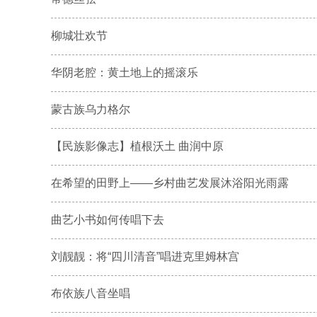
柳城壮欢节
华阴老腔：黄土地上的摇滚乐
蒙古族乌力格尔
【民族影像志】植根沃土 曲润中原
在希望的田野上——乡村曲艺发展沐浴阳光雨露
曲艺小书如何传唱下去
刘靓靓：将“四川清音”唱进克里姆林宫
布依族八音坐唱