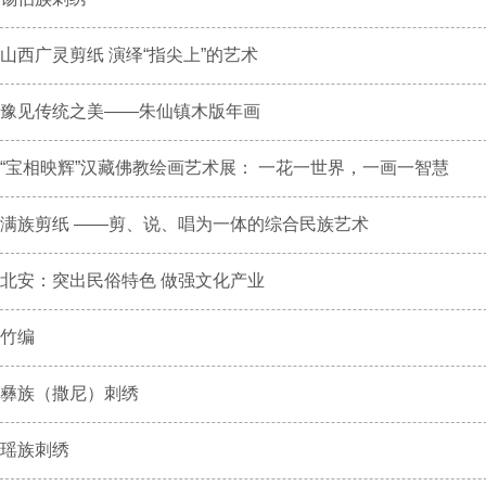
山西广灵剪纸 演绎“指尖上”的艺术
豫见传统之美——朱仙镇木版年画
“宝相映辉”汉藏佛教绘画艺术展： 一花一世界，一画一智慧
满族剪纸 ——剪、说、唱为一体的综合民族艺术
北安：突出民俗特色 做强文化产业
竹编
彝族（撒尼）刺绣
瑶族刺绣