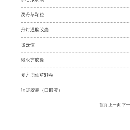
灵丹草颗粒
丹灯通脑胶囊
拨云锭
饿求齐胶囊
复方鹿仙草颗粒
咽舒胶囊（口服液）
首页
上一页
下一