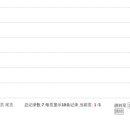
页
尾页
总记录数:
7
,每页显示
10
条记录,当前页:
1
/
1
跳转至