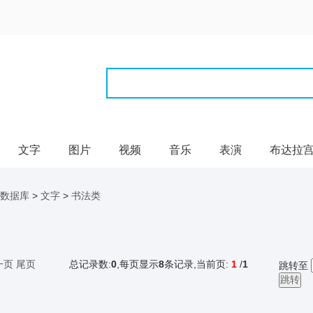
文字
图片
视频
音乐
表演
布达拉
数据库
>
文字
>
书法类
一页
尾页
总记录数:
0
,每页显示
8
条记录,当前页:
1
/
1
跳转至