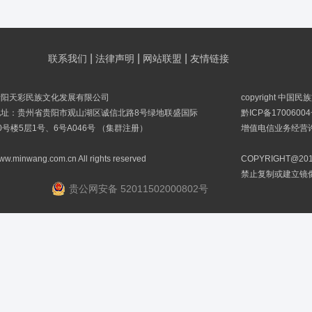
|
|
|
联系我们
法律声明
网站联盟
友情链接
贵阳天彩民族文化发展有限公司
copyright 中国
地址：贵州省贵阳市观山湖区诚信北路8号绿地联盛国际
黔ICP备17006004
0号楼5层1号、6号A046号 （集群注册）
增值电信业务经营许可
ww.minwang.com.cn All rights reserved
COPYRIGHT@
禁止复制或建立镜
贵公网安备 52011502000802号