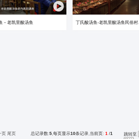
鱼－老凯里酸汤鱼
丁氏酸汤鱼-老凯里酸汤鱼民俗村..
一页
尾页
总记录数:
5
,每页显示
10
条记录,当前页:
1
/
1
跳转至