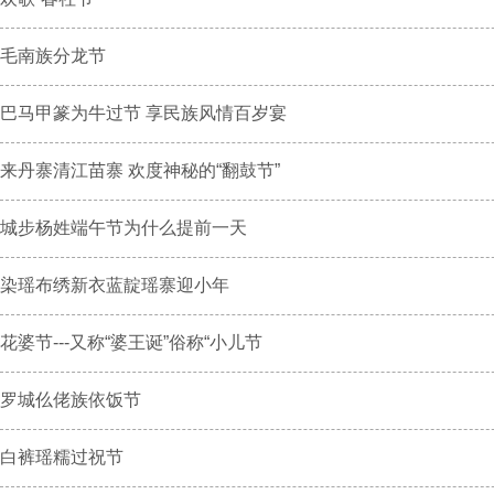
毛南族分龙节
巴马甲篆为牛过节 享民族风情百岁宴
来丹寨清江苗寨 欢度神秘的“翻鼓节”
城步杨姓端午节为什么提前一天
染瑶布绣新衣蓝靛瑶寨迎小年
花婆节---又称“婆王诞”俗称“小儿节
罗城仫佬族依饭节
白裤瑶糯过祝节