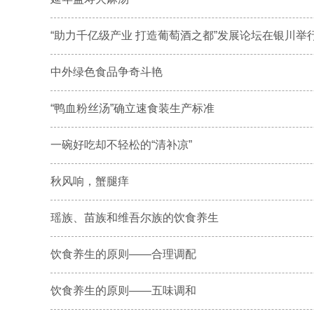
“助力千亿级产业 打造葡萄酒之都”发展论坛在银川举
中外绿色食品争奇斗艳
“鸭血粉丝汤”确立速食装生产标准
一碗好吃却不轻松的“清补凉”
秋风响，蟹腿痒
瑶族、苗族和维吾尔族的饮食养生
饮食养生的原则——合理调配
饮食养生的原则——五味调和