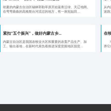
初夏的内蒙古自治区锡林郭勒草原开始返青泛绿、天辽地阔。
从内
在弯弯曲曲的高格斯台河流过的地方，有一座宛如田...
迷路
紧扣“五个振兴”，做好内蒙古乡...
在
内蒙古自治区是我国农牧业大区和重要的农畜产品生产、加
牧场
工、输出基地，在新时代肩负着推进深度贫困地区脱贫...
养它