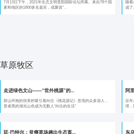
7月13日下午，2021年生态文明贵阳国际论坛闭幕。来自78个国
随着
家和地区的1800多名嘉宾，或聚首“...
成了
草原牧区
走进绿色文山——“世外桃源”的...
阿里
群山环抱的坝美村吸引着向往《桃花源记》意境的众多游人，
近年
普者黑的湖光山色成为无数人“向往的生活”
理，
廷·巴特尔：贫瘠草场趟出生态畜...
东