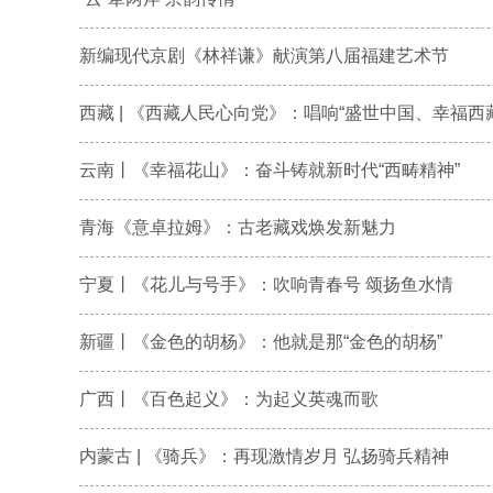
新编现代京剧《林祥谦》献演第八届福建艺术节
西藏 | 《西藏人民心向党》：唱响“盛世中国、幸福西藏”
云南丨《幸福花山》：奋斗铸就新时代“西畴精神”
青海《意卓拉姆》：古老藏戏焕发新魅力
宁夏丨《花儿与号手》：吹响青春号 颂扬鱼水情
新疆丨《金色的胡杨》：他就是那“金色的胡杨”
广西丨《百色起义》：为起义英魂而歌
内蒙古 | 《骑兵》：再现激情岁月 弘扬骑兵精神