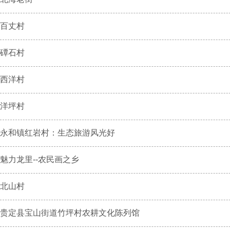
百丈村
磹石村
西洋村
洋坪村
永和镇红岩村：生态旅游风光好
魅力龙里--农民画之乡
北山村
贵定县宝山街道竹坪村农耕文化陈列馆