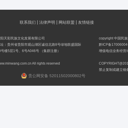
|
|
|
联系我们
法律声明
网站联盟
友情链接
贵阳天彩民族文化发展有限公司
copyright 中国
地址：贵州省贵阳市观山湖区诚信北路8号绿地联盛国际
黔ICP备17006004
0号楼5层1号、6号A046号 （集群注册）
增值电信业务经营许可
ww.minwang.com.cn All rights reserved
COPYRIGHT@
禁止复制或建立镜
贵公网安备 52011502000802号