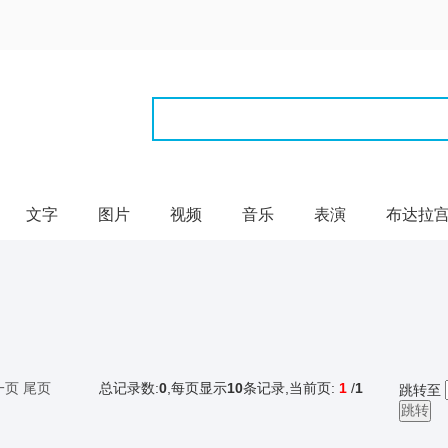
文字
图片
视频
音乐
表演
布达拉
一页
尾页
总记录数:
0
,每页显示
10
条记录,当前页:
1
/
1
跳转至