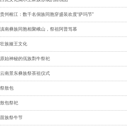
贵州榕江：数千名侗族同胞穿盛装欢度“萨玛节”
滇南彝族同胞相聚峨山，祭祖阿普笃慕
壮族娅王文化
原始神秘的佤族剽牛祭祀
云南景东彝族祭茶祖仪式
祭敖包
敖包祭祀
苗族祭牛节