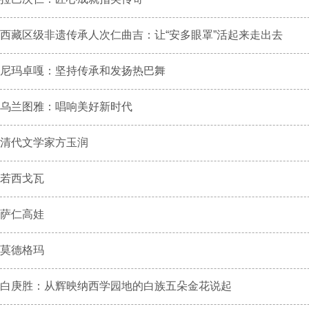
西藏区级非遗传承人次仁曲吉：让“安多眼罩”活起来走出去
尼玛卓嘎：坚持传承和发扬热巴舞
乌兰图雅：唱响美好新时代
清代文学家方玉润
若西戈瓦
萨仁高娃
莫德格玛
白庚胜：从辉映纳西学园地的白族五朵金花说起