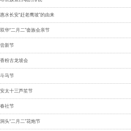
惠水长安“赶老鹰坡”的由来
双华“二月二”畲族会亲节
尝新节
香粉古龙坡会
斗马节
安太十三芦笙节
春社节
洞头“二月二”花炮节