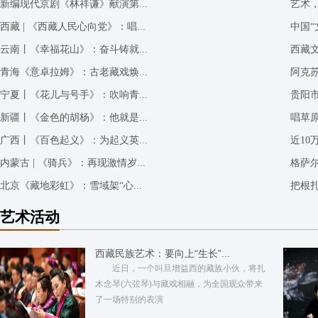
新编现代京剧《林祥谦》献演第...
艺术，
西藏 | 《西藏人民心向党》：唱...
中国“
云南丨《幸福花山》：奋斗铸就...
西藏
青海《意卓拉姆》：古老藏戏焕...
阿克
宁夏丨《花儿与号手》：吹响青...
贵阳
新疆丨《金色的胡杨》：他就是...
唱草原
广西丨《百色起义》：为起义英...
近1
内蒙古 | 《骑兵》：再现激情岁...
格萨尔
北京《藏地彩虹》：雪域架“心...
把根扎
艺术活动
西藏民族艺术：要向上“生长”...
近日，一个叫旦增益西的藏族小伙，将扎
木念琴(六弦琴)与藏戏相融，为全国观众带来
了一场特别的表演