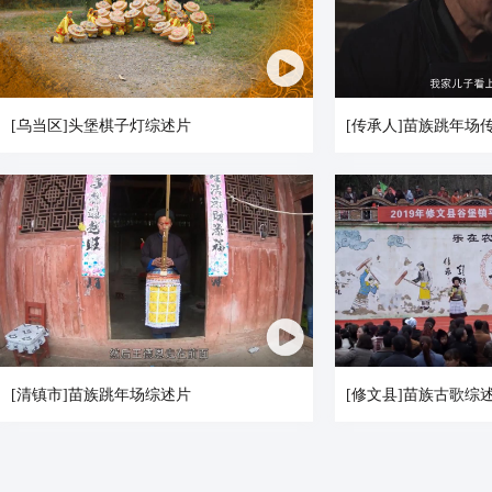
[乌当区]头堡棋子灯综述片
[传承人]苗族跳年场传
[清镇市]苗族跳年场综述片
[修文县]苗族古歌综