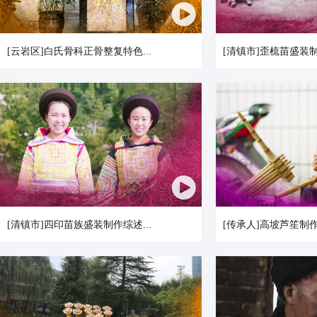
[云岩区]白氏骨科正骨整复特色...
[清镇市]歪梳苗盛装
[清镇市]四印苗族盛装制作综述...
[传承人]高坡芦笙制